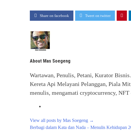
Share on facebook
Tweet on twitter
About Mas Soegeng
Wartawan, Penulis, Petani, Kurator Bisnis
Kereta Api Melayani Pelanggan, Piala Mit
menulis, mengamati cryptocurrency, NFT d
View all posts by Mas Soegeng
→
Post
Berbagi dalam Kata dan Nada – Menulis Kehidupan 2