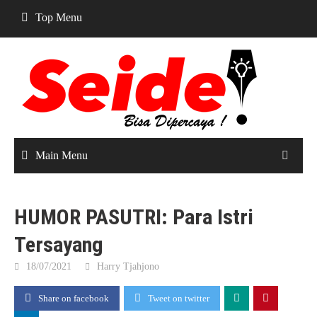
Skip
Top Menu
to
content
Main Menu
HUMOR PASUTRI: Para Istri
Tersayang
18/07/2021
Harry Tjahjono
Share on facebook
Tweet on twitter