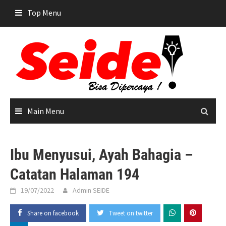
Skip
Top Menu
to
content
Main Menu
Ibu Menyusui, Ayah Bahagia –
Catatan Halaman 194
19/07/2022
Admin SEIDE
Share on facebook
Tweet on twitter