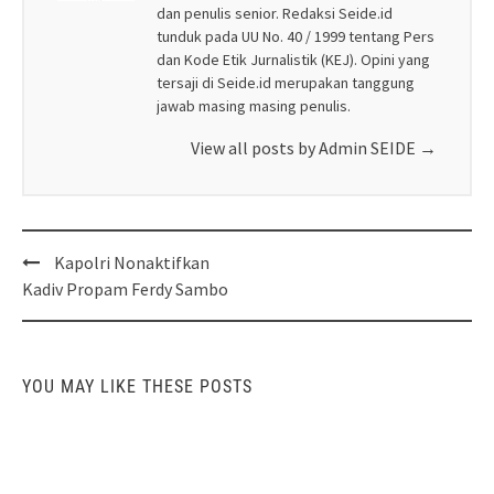
dan penulis senior. Redaksi Seide.id
tunduk pada UU No. 40 / 1999 tentang Pers
dan Kode Etik Jurnalistik (KEJ). Opini yang
tersaji di Seide.id merupakan tanggung
jawab masing masing penulis.
View all posts by Admin SEIDE
→
Post
Kapolri Nonaktifkan
navigation
Kadiv Propam Ferdy Sambo
YOU MAY LIKE THESE POSTS