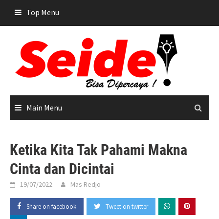
Skip
Top Menu
to
content
Main Menu
Ketika Kita Tak Pahami Makna
Cinta dan Dicintai
19/07/2022
Mas Redjo
Share on facebook
Tweet on twitter