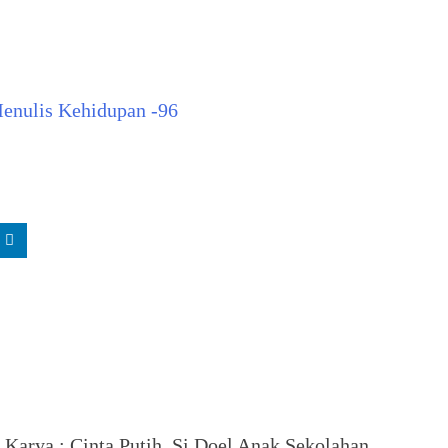
Menulis Kehidupan -96
. Karya : Cinta Putih, Si Doel Anak Sekolahan,