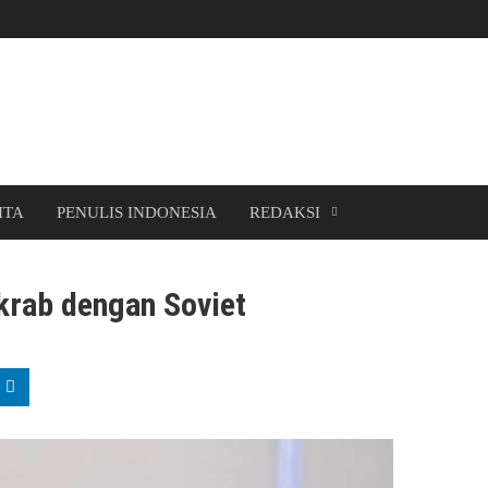
ITA
PENULIS INDONESIA
REDAKSI
krab dengan Soviet