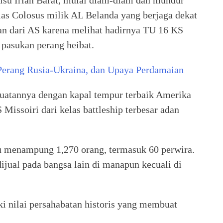
 isu Irian Barat, mulai diam-diam dan mundur
as Colosus milik AL Belanda yang berjaga dekat
ikan dari AS karena melihat hadirnya TU 16 KS
 pasukan perang heibat.
Perang Rusia-Ukraina, dan Upaya Perdamaian
uatannya dengan kapal tempur terbaik Amerika
issoiri dari kelas battleship terbesar adan
 menampung 1,270 orang, termasuk 60 perwira.
dijual pada bangsa lain di manapun kecuali di
ki nilai persahabatan historis yang membuat