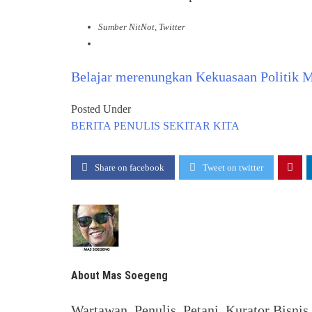
Sumber NitNot, Twitter
Belajar merenungkan Kekuasaan Politik 
Posted Under
BERITA
PENULIS
SEKITAR KITA
Share on facebook
Tweet on twitter
About Mas Soegeng
Wartawan, Penulis, Petani, Kurator Bisnis