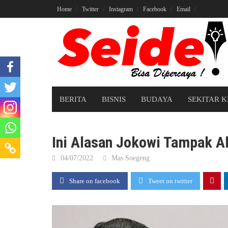
Skip
Home
Twitter
Instagram
Facebook
Email
to
content
BERITA
BISNIS
BUDAYA
SEKITAR K
Ini Alasan Jokowi Tampak A
04/07/2022
Mas Soegeng
Share on facebook
Tweet on twitter