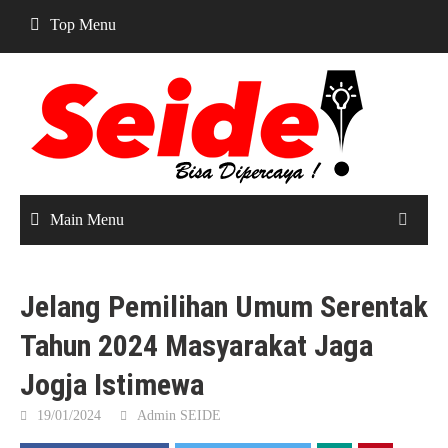
Skip
Top Menu
to
content
Main Menu
Jelang Pemilihan Umum Serentak
Tahun 2024 Masyarakat Jaga
Jogja Istimewa
19/01/2024
Admin SEIDE