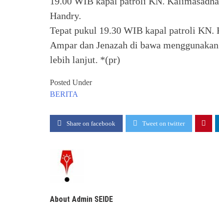
19.00 WIB kapal patroli KN. Kalimasadha 
Handry.
Tepat pukul 19.30 WIB kapal patroli KN. 
Ampar dan Jenazah di bawa menggunakan A
lebih lanjut. *(pr)
Posted Under
BERITA
Share on facebook
Tweet on twitter
About Admin SEIDE