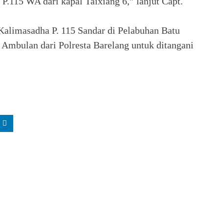
P.115 WA dari kapal Taixiang 6,” lanjut Capt.
Kalimasadha P. 115 Sandar di Pelabuhan Batu
mbulan dari Polresta Barelang untuk ditangani