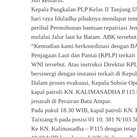
Kepala Pangkalan PLP Kelas II Tanjung U
hari raya Iduladha pihaknya mendapat tem
perihal Permohonan bantuan repatriasi J
melalui Jalur laut ke Batam. ABK tersebu
“Kemudian kami berkoordinasi dengan B
Penjagaan Laut dan Pantai (KPLP) terkai
WNI tersebut. Atas instruksi Direktur KP
bersinergi dengan instansi terkait di Kep
Dalam proses evakuasi, Kepala Subsie Op
kapal patroli KN. KALIMASADHA P.115 be
jenazah di Perairan Batu Ampar.
Pada pukul 18.30 WIB, kapal patroli KN.
Taixiang 6 pada posisi 01 10. 381 N/103 
Ke KN. Kalimasadha – P.115 dengan tetap