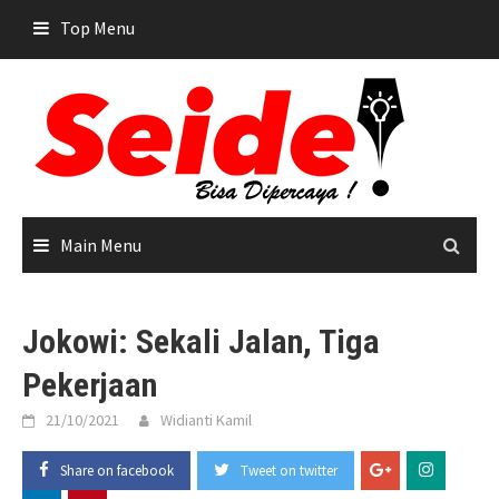
Skip
Top Menu
to
content
Main Menu
Jokowi: Sekali Jalan, Tiga
Pekerjaan
21/10/2021
Widianti Kamil
Share on facebook
Tweet on twitter