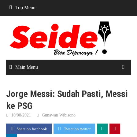
Skip
Top Menu
to
content
Main Menu
Jorge Messi: Sudah Pasti, Messi
ke PSG
10/08/2021
Gunawan Wibisono
Share on facebook
Tweet on twitter