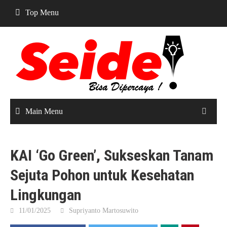
Skip
Top Menu
to
content
Main Menu
KAI ‘Go Green’, Sukseskan Tanam
Sejuta Pohon untuk Kesehatan
Lingkungan
11/01/2025
Supriyanto Martosuwito