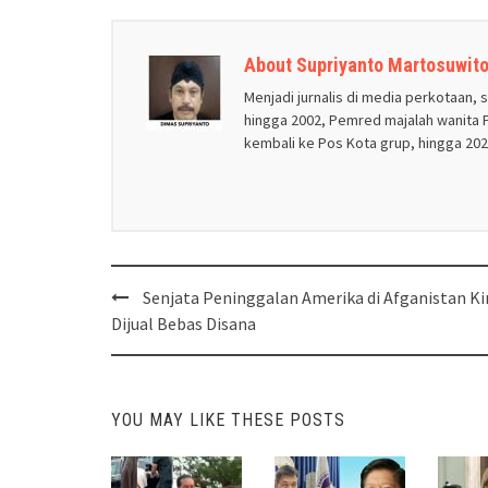
About Supriyanto Martosuwit
Menjadi jurnalis di media perkotaan, 
hingga 2002, Pemred majalah wanita P
kembali ke Pos Kota grup, hingga 2020
Post
Senjata Peninggalan Amerika di Afganistan Ki
navigation
Dijual Bebas Disana
YOU MAY LIKE THESE POSTS