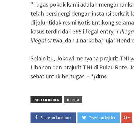
“Tugas pokok kami adalah mengamanka
telah bersinergi dengan instansi terkait 
di jalur tidak resmi Kotis Entikong selam
kasus terdiri dari 395 illegal entry, 7
illeg
iilegal
satwa, dan 1 narkoba,” ujar Hendr
Selain itu, Jokowi menyapa prajurit TNI
Libanon dan prajurit TNI di Pulau Rote. J
sehat untuk bertugas. –
*/dms
POSTED UNDER
BERITA
Share on facebook
Tweet on twitter