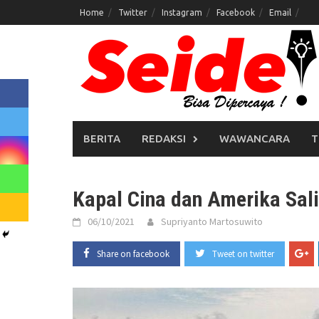
Skip
Home
Twitter
Instagram
Facebook
Email
to
content
BERITA
REDAKSI
WAWANCARA
T
Kapal Cina dan Amerika Sali
06/10/2021
Supriyanto Martosuwito
Share on facebook
Tweet on twitter