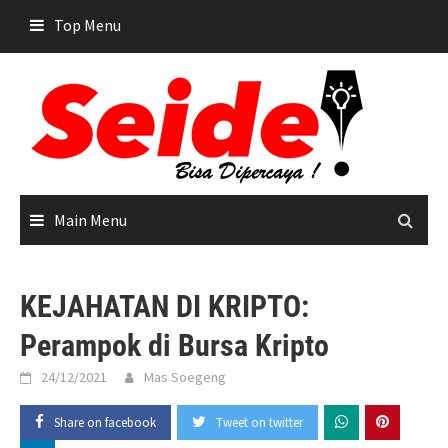
Skip
Top Menu
to
content
Main Menu
KEJAHATAN DI KRIPTO:
Perampok di Bursa Kripto
24/12/2021
Mas Soegeng
Share on facebook
Tweet on twitter