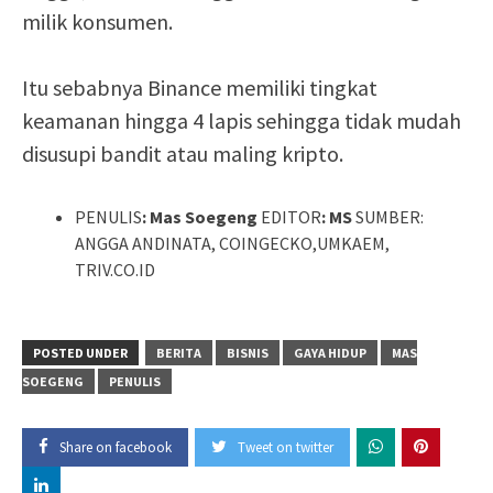
milik konsumen.
Itu sebabnya Binance memiliki tingkat
keamanan hingga 4 lapis sehingga tidak mudah
disusupi bandit atau maling kripto.
PENULIS
: Mas Soegeng
EDITOR
: MS
SUMBER:
ANGGA ANDINATA, COINGECKO,UMKAEM,
TRIV.CO.ID
POSTED UNDER
BERITA
BISNIS
GAYA HIDUP
MAS
SOEGENG
PENULIS
Share on facebook
Tweet on twitter