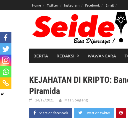
Skip
Home
Twitter
Instagram
Facebook
Email
to
content
BERITA
REDAKSI
WAWANCARA
T
KEJAHATAN DI KRIPTO: Bandi
Piramida
24/12/2021
Mas Soegeng
Share on facebook
Tweet on twitter