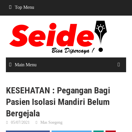
Skip
Top Menu
to
content
Main Menu
KESEHATAN : Pegangan Bagi
Pasien Isolasi Mandiri Belum
Bergejala
05/07/2021
Mas Soegeng