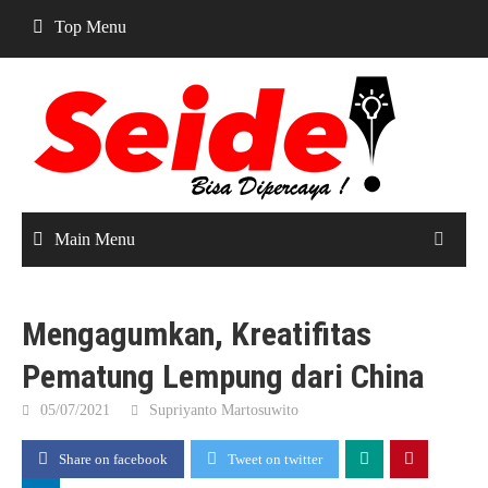
Skip
Top Menu
to
content
Main Menu
Mengagumkan, Kreatifitas
Pematung Lempung dari China
05/07/2021
Supriyanto Martosuwito
Share on facebook
Tweet on twitter