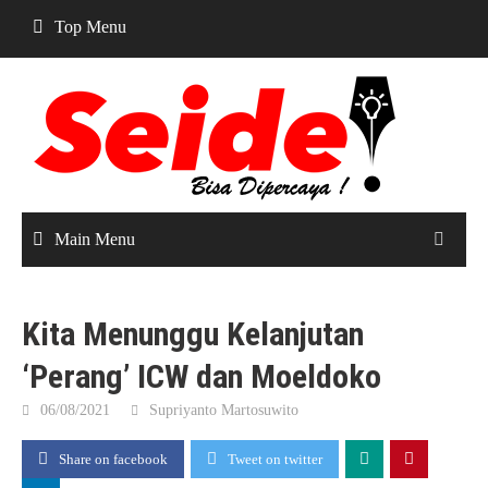
Skip
Top Menu
to
content
Main Menu
Kita Menunggu Kelanjutan
‘Perang’ ICW dan Moeldoko
06/08/2021
Supriyanto Martosuwito
Share on facebook
Tweet on twitter