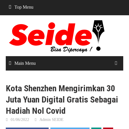
Skip
Top Menu
to
content
Main Menu
Kota Shenzhen Mengirimkan 30
Juta Yuan Digital Gratis Sebagai
Hadiah Nol Covid
01/06/2022
Admin SEIDE