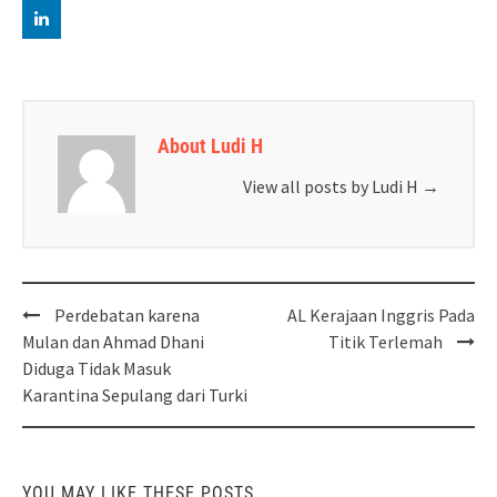
About Ludi H
View all posts by Ludi H
→
Post
Perdebatan karena
AL Kerajaan Inggris Pada
navigation
Mulan dan Ahmad Dhani
Titik Terlemah
Diduga Tidak Masuk
Karantina Sepulang dari Turki
YOU MAY LIKE THESE POSTS