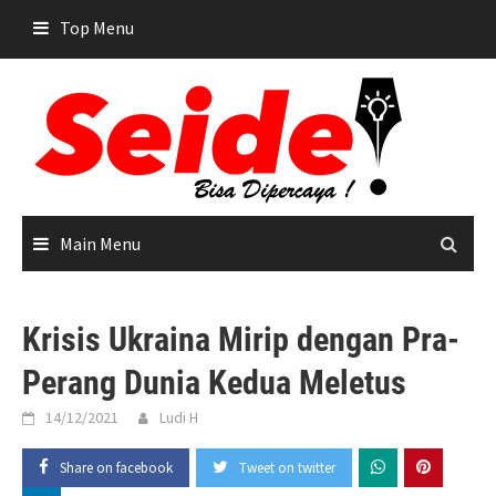
Skip
Top Menu
to
content
Main Menu
Krisis Ukraina Mirip dengan Pra-
Perang Dunia Kedua Meletus
14/12/2021
Ludi H
Share on facebook
Tweet on twitter