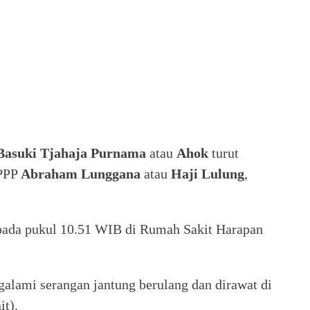
Basuki Tjahaja Purnama
atau
Ahok
turut
 PPP
Abraham Lunggana
atau
Haji Lulung
,
pada pukul 10.51 WIB di Rumah Sakit Harapan
alami serangan jantung berulang dan dirawat di
it).