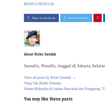
BERITA
PENULIS
Share on facebook
Tweet on twitter
About Ricke Senduk
Jurnalis, Penulis, tinggal di Jakarta Selata
View all posts by Ricke Senduk
→
Post
Yang Tak Boleh Ditunda
navigation
Slamet Rahardjo di Antara Pancasila dan Panggung “
You may like these posts