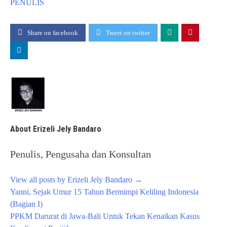
PENULIS
Share on facebook
Tweet on twitter
About Erizeli Jely Bandaro
Penulis, Pengusaha dan Konsultan
View all posts by Erizeli Jely Bandaro
→
Post
Yanni, Sejak Umur 15 Tahun Bermimpi Keliling Indonesia
navigation
(Bagian I)
PPKM Darurat di Jawa-Bali Untuk Tekan Kenaikan Kasus