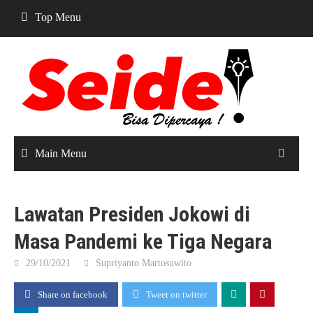
Skip
Top Menu
to
content
Main Menu
Lawatan Presiden Jokowi di
Masa Pandemi ke Tiga Negara
29/10/2021
Supriyanto Martosuwito
Share on facebook
Tweet on twitter