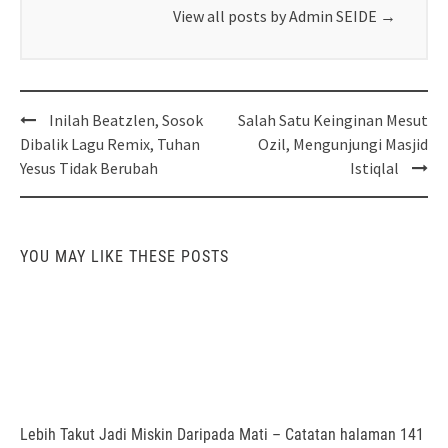
View all posts by Admin SEIDE
→
Post
Inilah Beatzlen, Sosok
Salah Satu Keinginan Mesut
navigation
Dibalik Lagu Remix, Tuhan
Ozil, Mengunjungi Masjid
Yesus Tidak Berubah
Istiqlal
YOU MAY LIKE THESE POSTS
Lebih Takut Jadi Miskin Daripada Mati – Catatan halaman 141