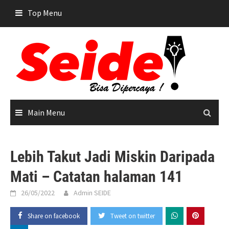
Skip
Top Menu
to
content
Main Menu
Lebih Takut Jadi Miskin Daripada
Mati – Catatan halaman 141
26/05/2022
Admin SEIDE
Share on facebook
Tweet on twitter