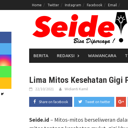
Skip
Home
Twitter
Instagram
Facebook
Email
to
content
BERITA
REDAKSI
WAWANCARA
T
Lima Mitos Kesehatan Gigi
22/10/2021
Widianti Kamil
Share on facebook
Tweet on twitter
Seide.id
– Mitos-mitos berseliweran dalam