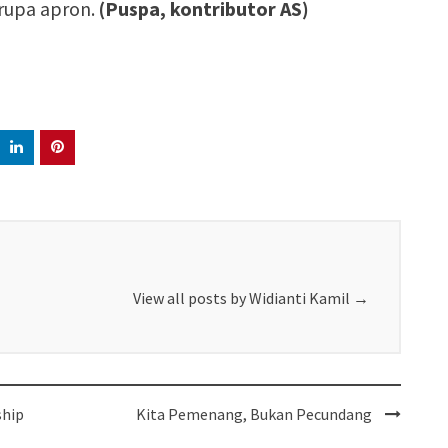
rupa apron.
(Puspa, kontributor AS)
View all posts by Widianti Kamil
→
ship
Kita Pemenang, Bukan Pecundang