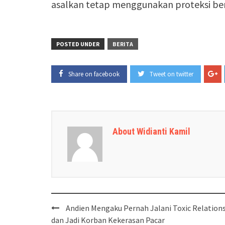
asalkan tetap menggunakan proteksi be
POSTED UNDER
BERITA
Share on facebook
Tweet on twitter
About Widianti Kamil
Post
Andien Mengaku Pernah Jalani Toxic Relation
navigation
dan Jadi Korban Kekerasan Pacar