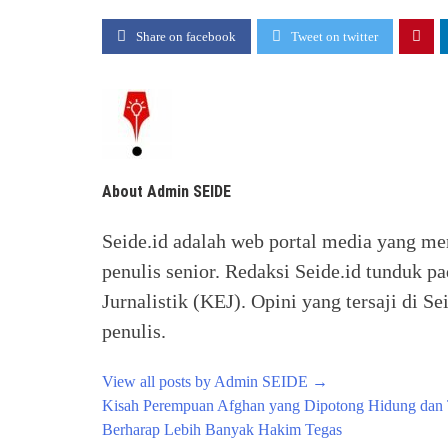
Share on facebook
Tweet on twitter
About Admin SEIDE
Seide.id adalah web portal media yang me
penulis senior. Redaksi Seide.id tunduk p
Jurnalistik (KEJ). Opini yang tersaji di
penulis.
View all posts by Admin SEIDE
→
Post
Kisah Perempuan Afghan yang Dipotong Hidung dan T
navigation
Berharap Lebih Banyak Hakim Tegas