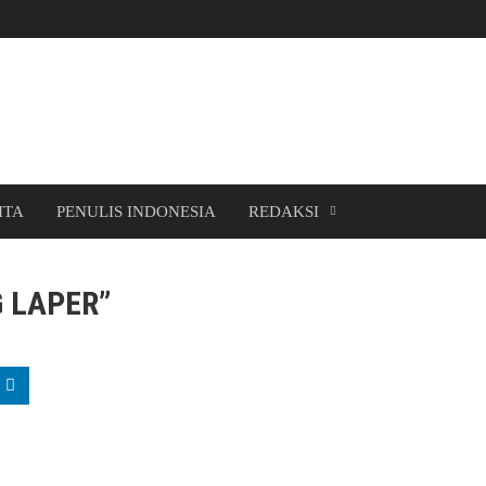
ITA
PENULIS INDONESIA
REDAKSI
 LAPER”