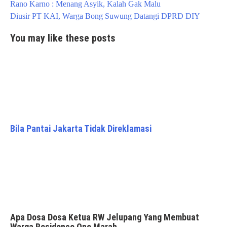
Post
Rano Karno : Menang Asyik, Kalah Gak Malu
navigation
Diusir PT KAI, Warga Bong Suwung Datangi DPRD DIY
You may like these posts
Bila Pantai Jakarta Tidak Direklamasi
Apa Dosa Dosa Ketua RW Jelupang Yang Membuat
Warga Residence One Marah