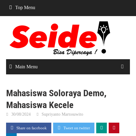
Skip
Top Menu
to
content
Main Menu
Mahasiswa Soloraya Demo,
Mahasiswa Kecele
30/08/2024
Supriyanto Martosuwito
Share on facebook
Tweet on twitter