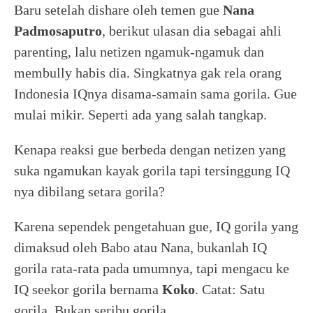
Baru setelah dishare oleh temen gue
Nana
Padmosaputro
, berikut ulasan dia sebagai ahli
parenting, lalu netizen ngamuk-ngamuk dan
membully habis dia. Singkatnya gak rela orang
Indonesia IQnya disama-samain sama gorila. Gue
mulai mikir. Seperti ada yang salah tangkap.
Kenapa reaksi gue berbeda dengan netizen yang
suka ngamukan kayak gorila tapi tersinggung IQ
nya dibilang setara gorila?
Karena sependek pengetahuan gue, IQ gorila yang
dimaksud oleh Babo atau Nana, bukanlah IQ
gorila rata-rata pada umumnya, tapi mengacu ke
IQ seekor gorila bernama
Koko
. Catat: Satu
gorila. Bukan seribu gorila.