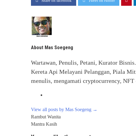
Share on facebook
Tweet on twitter
About Mas Soegeng
Wartawan, Penulis, Petani, Kurator Bisnis
Kereta Api Melayani Pelanggan, Piala Mit
menulis, mengamati cryptocurrency, NFT d
View all posts by Mas Soegeng
→
Post
Rambut Wanita
navigation
Mantra Kasih