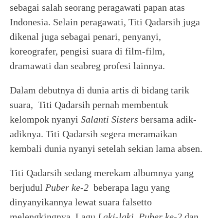
sebagai salah seorang peragawati papan atas
Indonesia. Selain peragawati, Titi Qadarsih juga
dikenal juga sebagai penari, penyanyi,
koreografer, pengisi suara di film-film,
dramawati dan seabreg profesi lainnya.
Dalam debutnya di dunia artis di bidang tarik
suara, Titi Qadarsih pernah membentuk
kelompok nyanyi
Salanti Sisters
bersama adik-
adiknya. Titi Qadarsih segera meramaikan
kembali dunia nyanyi setelah sekian lama absen.
Titi Qadarsih sedang merekam albumnya yang
berjudul
Puber ke-2
beberapa lagu yang
dinyanyikannya lewat suara falsetto
melengkingnya. Lagu
Laki-laki, Puber ke-2
dan