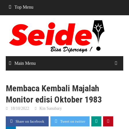
Skip
Top Menu
to
content
Main Menu
Membaca Kembali Majalah
Monitor edisi Oktober 1983
18/10/2022
Kin Sanubary
Share on facebook
Tweet on twitter