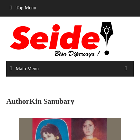
Skip
Top Menu
to
content
Main Menu
AuthorKin Sanubary