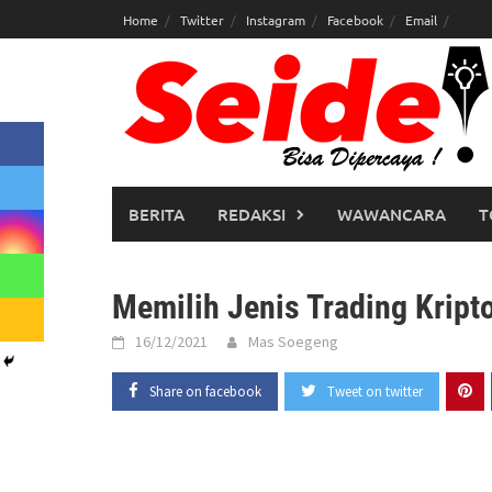
Skip
Home
Twitter
Instagram
Facebook
Email
to
content
BERITA
REDAKSI
WAWANCARA
T
Memilih Jenis Trading Kript
16/12/2021
Mas Soegeng
Share on facebook
Tweet on twitter