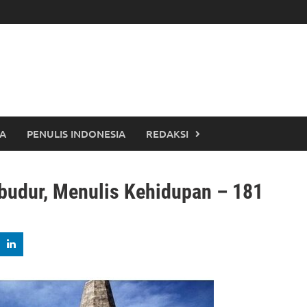
TA
PENULIS INDONESIA
REDAKSI
udur, Menulis Kehidupan – 181