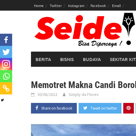
Skip
Home
Twitter
Instagram
Facebook
Email
to
content
BERITA
BISNIS
BUDAYA
SEKITAR KI
Memotret Makna Candi Borob
30/06/2022
Simply da Flores
Share on facebook
Tweet on twitter