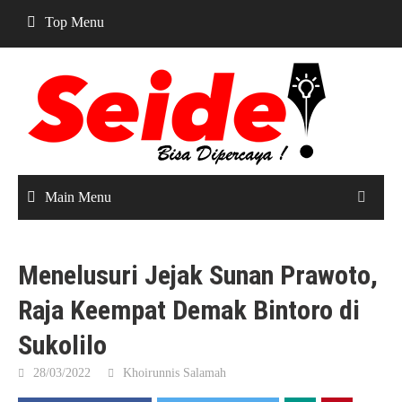
Skip
Top Menu
to
content
Main Menu
Menelusuri Jejak Sunan Prawoto,
Raja Keempat Demak Bintoro di
Sukolilo
28/03/2022
Khoirunnis Salamah