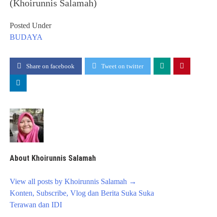
(Khoirunnis Salamah)
Posted Under
BUDAYA
Share on facebook
Tweet on twitter
About Khoirunnis Salamah
View all posts by Khoirunnis Salamah
→
Post
Konten, Subscribe, Vlog dan Berita Suka Suka
navigation
Terawan dan IDI