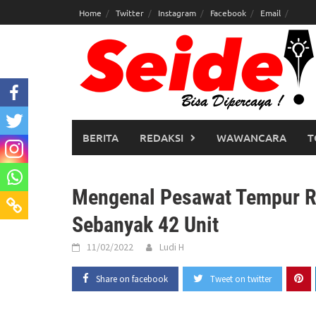
Skip
Home
Twitter
Instagram
Facebook
Email
to
content
BERITA
REDAKSI
WAWANCARA
T
Mengenal Pesawat Tempur Ra
Sebanyak 42 Unit
11/02/2022
Ludi H
Share on facebook
Tweet on twitter