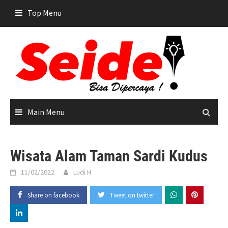
Skip
Top Menu
to
content
Main Menu
Wisata Alam Taman Sardi Kudus
11/02/2022
Ludi H
Share on facebook
Tweet on twitter