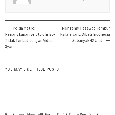
Post
Polda Metro:
Mengenal Pesawat Tempur
navigation
Penangkapan Briptu Christy
Rafale yang Dibeli Indonesia
Tidak Terkait dengan Video
Sebanyak 42 Unit
Syur
YOU MAY LIKE THESE POSTS
Bos Binance Menyuntik Forbes Rp 2,8 Triliun Demi Web3