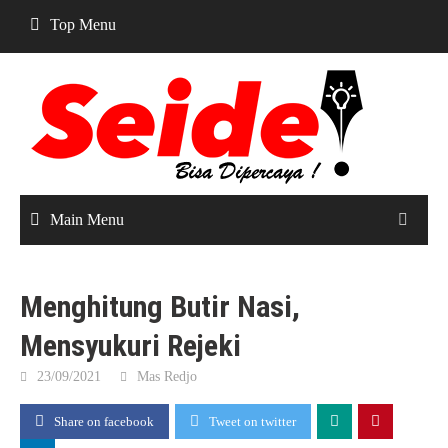
Skip
Top Menu
to
content
Main Menu
Menghitung Butir Nasi,
Mensyukuri Rejeki
23/09/2021
Mas Redjo
Share on facebook
Tweet on twitter