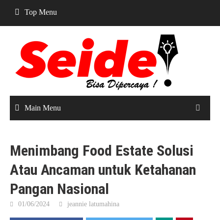
Skip
Top Menu
to
content
Main Menu
Menimbang Food Estate Solusi
Atau Ancaman untuk Ketahanan
Pangan Nasional
01/06/2024
jeannie latumahina