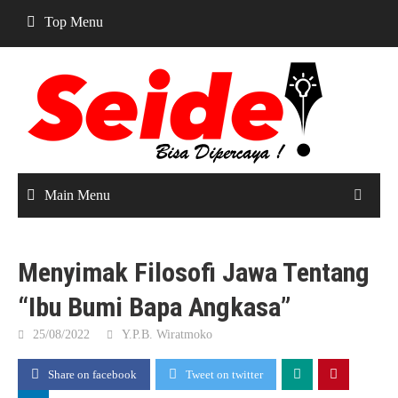
Skip
Top Menu
to
content
Main Menu
Menyimak Filosofi Jawa Tentang
“Ibu Bumi Bapa Angkasa”
25/08/2022
Y.P.B. Wiratmoko
Share on facebook
Tweet on twitter