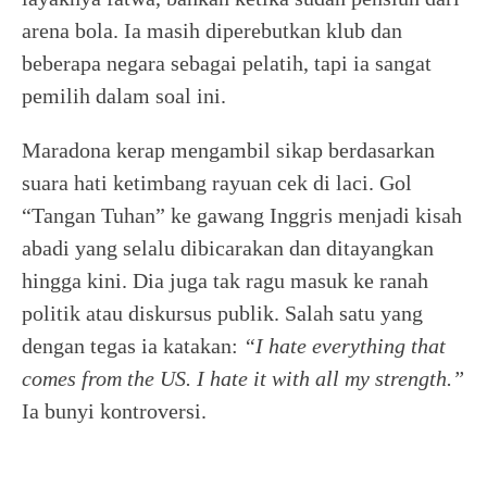
arena bola. Ia masih diperebutkan klub dan
beberapa negara sebagai pelatih, tapi ia sangat
pemilih dalam soal ini.
Maradona kerap mengambil sikap berdasarkan
suara hati ketimbang rayuan cek di laci. Gol
“Tangan Tuhan” ke gawang Inggris menjadi kisah
abadi yang selalu dibicarakan dan ditayangkan
hingga kini. Dia juga tak ragu masuk ke ranah
politik atau diskursus publik. Salah satu yang
dengan tegas ia katakan:
“I hate everything that
comes from the US. I hate it with all my strength.”
Ia bunyi kontroversi.