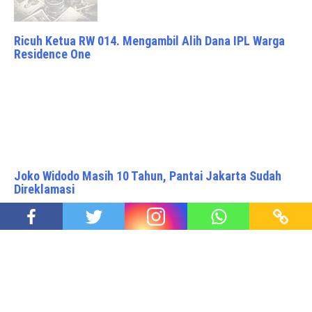
Ricuh Ketua RW 014. Mengambil Alih Dana IPL Warga
Residence One
Joko Widodo Masih 10 Tahun, Pantai Jakarta Sudah
Direklamasi
Barbie Hsu, Bintang ‘Mateor Garden’ Meninggal Dunia