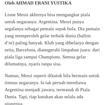
Oleh AHMAD ERANI YUSTIKA
Lione Messi akhirnya bisa mengangkat piala
untuk negaranya: Argentina. Messi punya
segalanya sebagai pemain sepak bola. Dia pemain
yang memperoleh gelar terbaik dunia (ballon
d’or) paling banyak. Klub yang dibelanya dengan
setia, Barcelona, dianugerahi limpahan juara: dari
piala liga sampai Champions. Semua gelar
dilumatnya, nyaris tanpa sisa.
Namun, Messi seperti dikutuk bila bermain untuk
timnas negaranya. Ia tak pernah membawa
Argentina menjadi jawara, termasuk di Piala
Dunia. Tapi, tiap kutukan akan selalu ada
ujungnya.