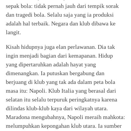
sepak bola: tidak pernah jauh dari tempik sorak
dan tragedi bola. Selalu saja yang ia produksi
adalah hal terbaik. Negara dan klub dibawa ke
langit.
Kisah hidupnya juga elan perlawanan. Dia tak
ingin menjadi bagian dari kemapanan. Hidup
yang dipertaruhkan adalah hayat yang
dimenangkan. Ia putuskan bergabung dan
berjuang di klub yang tak ada dalam peta bola
masa itu: Napoli. Klub Italia yang berasal dari
selatan itu selalu terpuruk peringkatnya karena
dilindas klub-klub kaya dari wilayah utara.
Maradona mengubahnya, Napoli meraih mahkota:
melumpuhkan kepongahan klub utara. Ia sumber