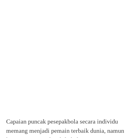
Capaian puncak pesepakbola secara individu
memang menjadi pemain terbaik dunia, namun