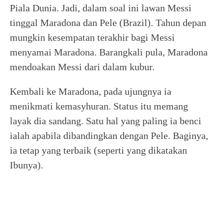
Piala Dunia. Jadi, dalam soal ini lawan Messi
tinggal Maradona dan Pele (Brazil). Tahun depan
mungkin kesempatan terakhir bagi Messi
menyamai Maradona. Barangkali pula, Maradona
mendoakan Messi dari dalam kubur.
Kembali ke Maradona, pada ujungnya ia
menikmati kemasyhuran. Status itu memang
layak dia sandang. Satu hal yang paling ia benci
ialah apabila dibandingkan dengan Pele. Baginya,
ia tetap yang terbaik (seperti yang dikatakan
Ibunya).