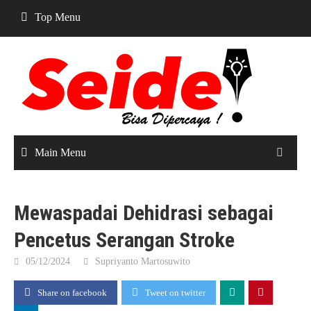
Skip
Top Menu
to
content
Main Menu
Mewaspadai Dehidrasi sebagai
Pencetus Serangan Stroke
05/12/2024
Supriyanto Martosuwito
Share on facebook
Tweet on twitter