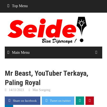
Skip
Top Menu
to
content
Main Menu
Mr Beast, YouTuber Terkaya,
Paling Royal
14/11/2023
Mas Soegeng
Share on facebook
Tweet on twitter