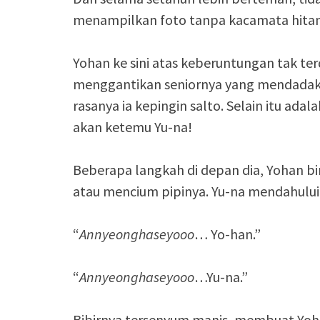
menampilkan foto tanpa kacamata hita
Yohan ke sini atas keberuntungan tak te
menggantikan seniornya yang mendadak
rasanya ia kepingin salto. Selain itu ada
akan ketemu Yu-na!
Beberapa langkah di depan dia, Yohan 
atau mencium pipinya. Yu-na mendahulu
“
Annyeonghaseyooo
… Yo-han.”
“
Annyeonghaseyooo
…Yu-na.”
Bibirnya tersenyum manis, membuat Yoh