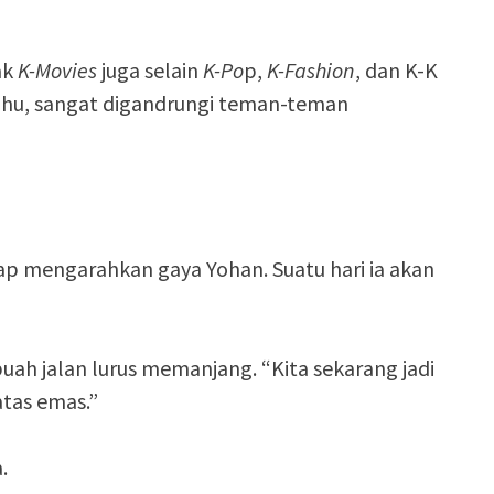
ak
K-Movies
juga selain
K-Po
p,
K-Fashion
, dan K-K
ahu, sangat digandrungi teman-teman
igap mengarahkan gaya Yohan. Suatu hari ia akan
ebuah jalan lurus memanjang. “Kita sekarang jadi
atas emas.”
.