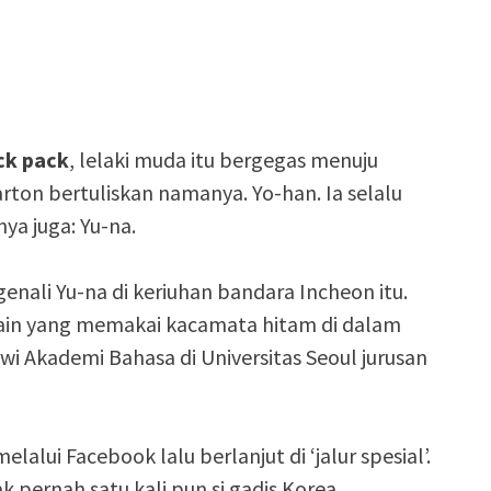
ck pack
, lelaki muda itu bergegas menuju
ton bertuliskan namanya. Yo-han. Ia selalu
ya juga: Yu-na.
enali Yu-na di keriuhan bandara Incheon itu.
lain yang memakai kacamata hitam di dalam
swi Akademi Bahasa di Universitas Seoul jurusan
alui Facebook lalu berlanjut di ‘jalur spesial’.
 pernah satu kali pun si gadis Korea