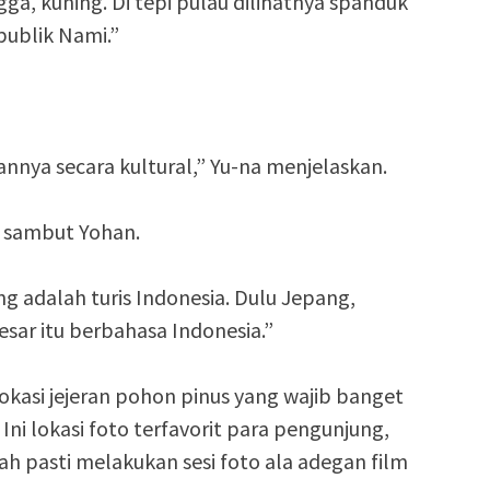
ga, kuning. Di tepi pulau dilihatnya spanduk
publik Nami.”
ya secara kultural,” Yu-na menjelaskan.
” sambut Yohan.
g adalah turis Indonesia. Dulu Jepang,
sar itu berbahasa Indonesia.”
kasi jejeran pohon pinus yang wajib banget
ni lokasi foto terfavorit para pengunjung,
h pasti melakukan sesi foto ala adegan film