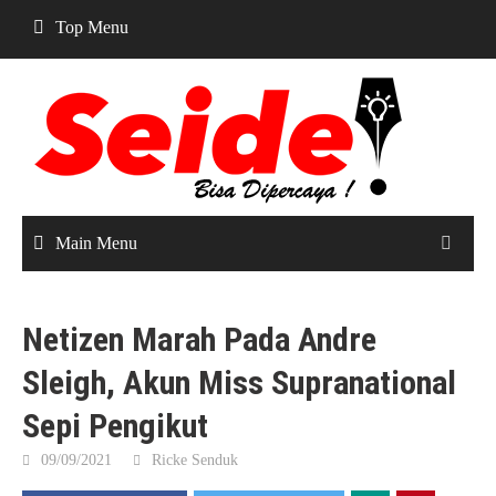
Skip
Top Menu
to
content
Main Menu
Netizen Marah Pada Andre
Sleigh, Akun Miss Supranational
Sepi Pengikut
09/09/2021
Ricke Senduk