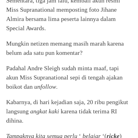
Sementara, tiga jam lalu, kembali akun resmi
Miss Supranational memposting foto Jihane
Almira bersama lima peserta lainnya dalam
Special Awards.
Mungkin netizen memang masih marah karena
belum ada satu pun komentar?
Padahal Andre Sleigh sudah minta maaf, tapi
akun Miss Supranational sepi di tengah ajakan
boikot dan
unfollow
.
Kabarnya, di hari kejadian saja, 20 ribu pengikut
langsung
angkat kaki
karena tidak terima RI
dihina.
Tampaknya kita semua perlu
‘
belajar
‘(
ricke
)