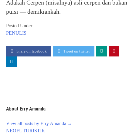
Adakah Cerpen (misalnya) asli cerpen dan bukan
puisi — demikiankah.
Posted Under
PENULIS
Share on facebook
Tweet on twitter
About Erry Amanda
View all posts by Erry Amanda
→
Post
NEOFUTURISTIK