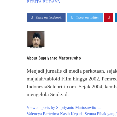
BERITA
BUDAYA
Share on facebook
Tweet on twitter
About Supriyanto Martosuwito
Menjadi jurnalis di media perkotaan, seja
majalah/tabloid Film hingga 2002, Pemred
IndonesiaSelebriti.com. Sejak 2004, kemba
mengelola Seide.id.
View all posts by Supriyanto Martosuwito
→
Post
Valencya Berterima Kasih Kepada Semua Pihak yan