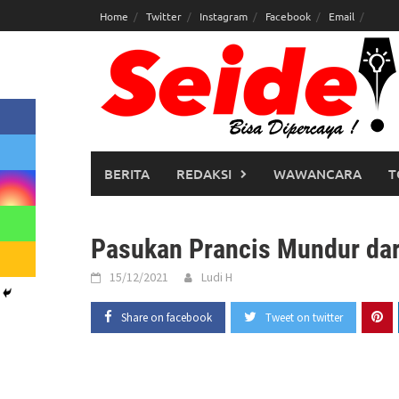
Skip
Home
Twitter
Instagram
Facebook
Email
to
content
BERITA
REDAKSI
WAWANCARA
T
Pasukan Prancis Mundur dar
15/12/2021
Ludi H
Share on facebook
Tweet on twitter