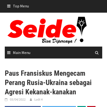
Skip
Top Menu
to
content
Main Menu
Paus Fransiskus Mengecam
Perang Rusia-Ukraina sebagai
Agresi Kekanak-kanakan
03/04/2022
Ludi H