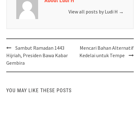
About Ludi H
View all posts by Ludi H
→
Post
Sambut Ramadan 1443
Mencari Bahan Alternatif
navigation
Hijriah, Presiden Bawa Kabar
Kedelai untuk Tempe
Gembira
YOU MAY LIKE THESE POSTS