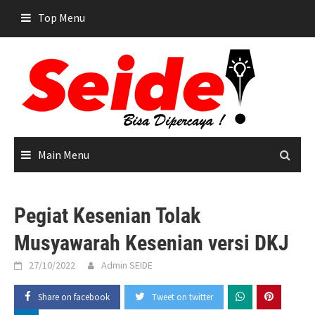
Skip
Top Menu
to
content
Main Menu
Pegiat Kesenian Tolak
Musyawarah Kesenian versi DKJ
27/10/2022
Admin SEIDE
Share on facebook
Tweet on twitter