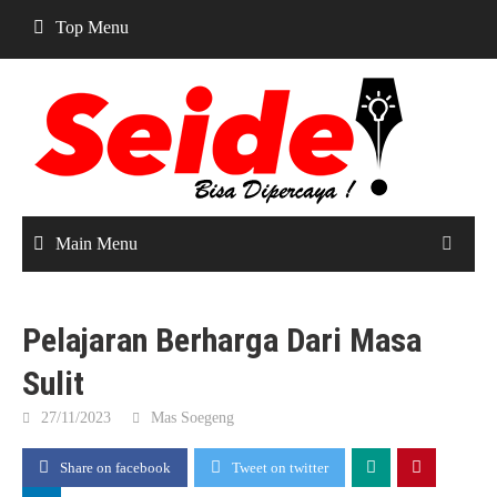
Skip
Top Menu
to
content
Main Menu
Pelajaran Berharga Dari Masa
Sulit
27/11/2023
Mas Soegeng
Share on facebook
Tweet on twitter