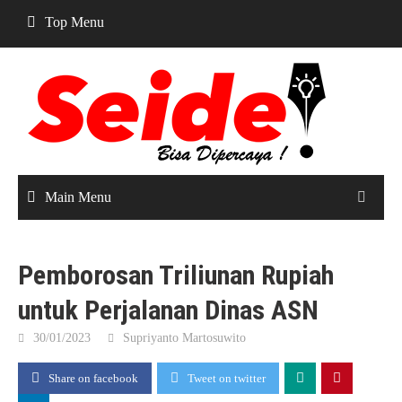
Skip
Top Menu
to
content
Main Menu
Pemborosan Triliunan Rupiah
untuk Perjalanan Dinas ASN
30/01/2023
Supriyanto Martosuwito
Share on facebook
Tweet on twitter